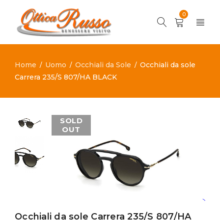
0
Home
Uomo
Occhiali da Sole
Occhiali da sole
/
/
/
Carrera 235/S 807/HA BLACK
SOLD
OUT
Occhiali da sole Carrera 235/S 807/HA