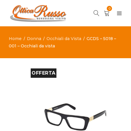
0
Home
Donna
Occhiali da Vista
GCDS – 5018 –
/
/
/
001 – Occhiali da vista
OFFERTA