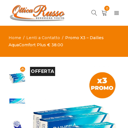
0
Home
Lenti a Contatto
Promo X3 – Dailies
/
/
AquaComfort Plus € 38.00
OFFERTA